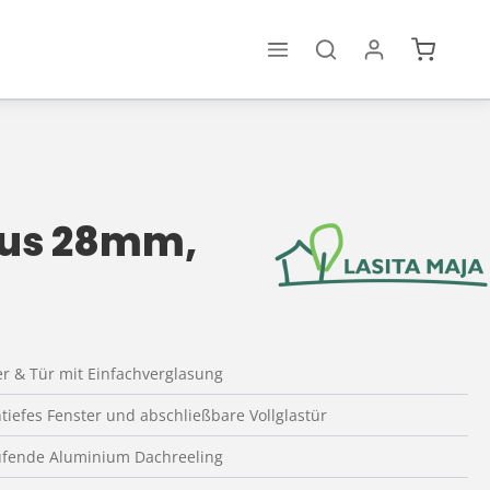
Warenko
aus 28mm,
er & Tür mit Einfachverglasung
tiefes Fenster und abschließbare Vollglastür
fende Aluminium Dachreeling