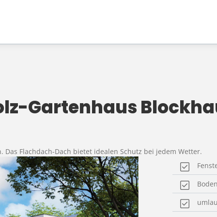
Holz-Gartenhaus Blockh
en. Das Flachdach-Dach bietet idealen Schutz bei jedem Wetter.
Fenst
Boden
umlau