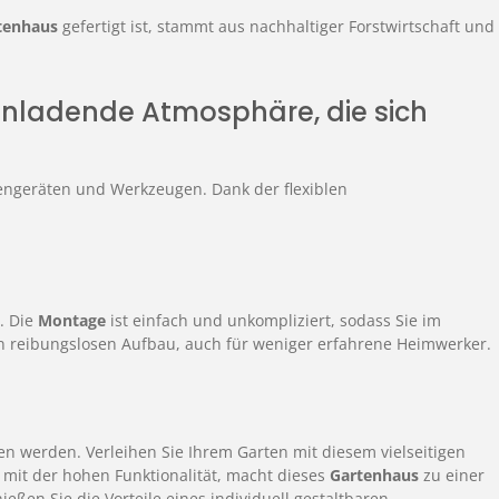
tenhaus
gefertigt ist, stammt aus nachhaltiger Forstwirtschaft und
nladende Atmosphäre, die sich
tengeräten und Werkzeugen. Dank der flexiblen
t. Die
Montage
ist einfach und unkompliziert, sodass Sie im
en reibungslosen Aufbau, auch für weniger erfahrene Heimwerker.
en werden. Verleihen Sie Ihrem Garten mit diesem vielseitigen
t mit der hohen Funktionalität, macht dieses
Gartenhaus
zu einer
eßen Sie die Vorteile eines individuell gestaltbaren