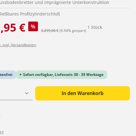
 Fussbodenbretter und imprägnierte Unterkonstruktion
ließbares Profilzylinderschloß
:
,95 €
%
1 Stück
Regulärer Preis:
3.299,00 €
(6.94% gespart)
t. zzgl. Versandkosten
iche Bewertung von 0 von 5 Sternen
tenfrei
Sofort verfügbar, Lieferzeit: 30 - 35 Werktage
 Anzahl: Gib den gewünschten Wert ein o
In den Warenkorb
:
83