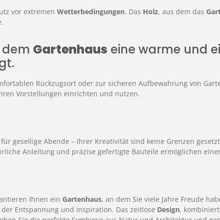
utz vor extremen
Wetterbedingungen
. Das
Holz
, aus dem das
Gar
.
en dem
Gartenhaus
eine warme und ei
gt.
 komfortablen Rückzugsort oder zur sicheren Aufbewahrung von Gar
hren Vorstellungen einrichten und nutzen.
für gesellige Abende – Ihrer Kreativität sind keine Grenzen gesetz
rliche Anleitung und präzise gefertigte Bauteile ermöglichen ein
antieren Ihnen ein
Gartenhaus
, an dem Sie viele Jahre Freude hab
t der Entspannung und Inspiration. Das zeitlose
Design
, kombinier
eben Sie die perfekte Symbiose aus Natur und Architektur und geni