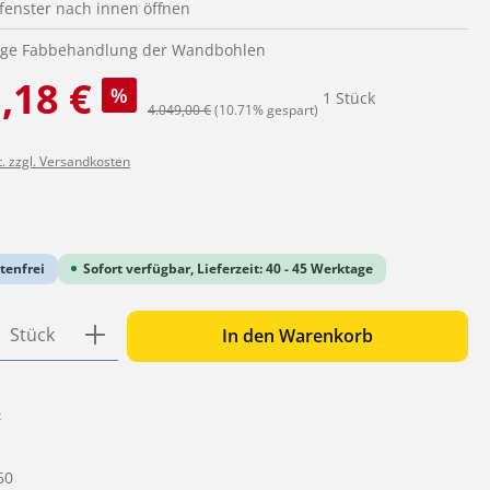
lfenster nach innen öffnen
tige Fabbehandlung der Wandbohlen
:
,18 €
%
1 Stück
Regulärer Preis:
4.049,00 €
(10.71% gespart)
t. zzgl. Versandkosten
iche Bewertung von 0 von 5 Sternen
tenfrei
Sofort verfügbar, Lieferzeit: 40 - 45 Werktage
 Anzahl: Gib den gewünschten Wert ein o
Stück
In den Warenkorb
:
60