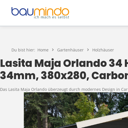
Zum Hauptinhalt springen
Du bist hier:
Home
Gartenhäuser
Holzhäuser
Lasita Maja Orlando 34
34mm, 380x280, Carbo
Das Lasita Maja Orlando überzeugt durch modernes Design in Carbo
Bildergalerie überspringen