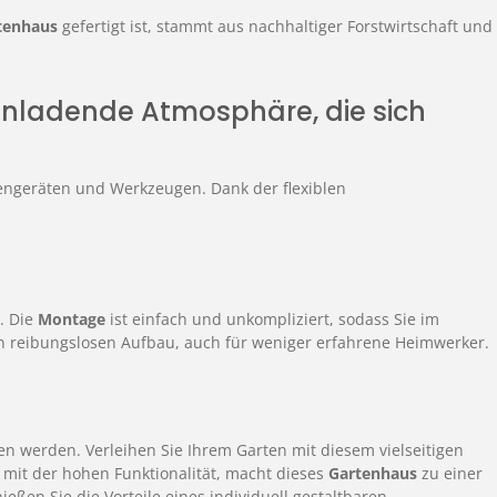
tenhaus
gefertigt ist, stammt aus nachhaltiger Forstwirtschaft und
nladende Atmosphäre, die sich
tengeräten und Werkzeugen. Dank der flexiblen
t. Die
Montage
ist einfach und unkompliziert, sodass Sie im
en reibungslosen Aufbau, auch für weniger erfahrene Heimwerker.
en werden. Verleihen Sie Ihrem Garten mit diesem vielseitigen
t mit der hohen Funktionalität, macht dieses
Gartenhaus
zu einer
eßen Sie die Vorteile eines individuell gestaltbaren