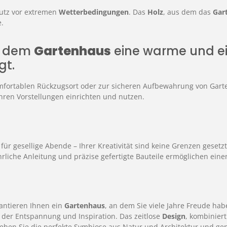
utz vor extremen
Wetterbedingungen
. Das
Holz
, aus dem das
Gar
.
en dem
Gartenhaus
eine warme und ei
gt.
 komfortablen Rückzugsort oder zur sicheren Aufbewahrung von Gar
hren Vorstellungen einrichten und nutzen.
für gesellige Abende – Ihrer Kreativität sind keine Grenzen gesetz
rliche Anleitung und präzise gefertigte Bauteile ermöglichen ein
antieren Ihnen ein
Gartenhaus
, an dem Sie viele Jahre Freude hab
t der Entspannung und Inspiration. Das zeitlose
Design
, kombinier
eben Sie die perfekte Symbiose aus Natur und Architektur und geni