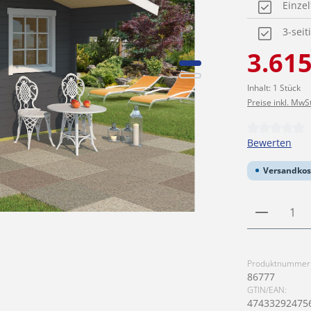
Einze
3-sei
Verkaufspreis
3.615
Inhalt:
1 Stück
Preise inkl. MwS
Durchschnittl
Bewerten
Versandkos
Produkt
Produktnummer
86777
GTIN/EAN:
47433292475