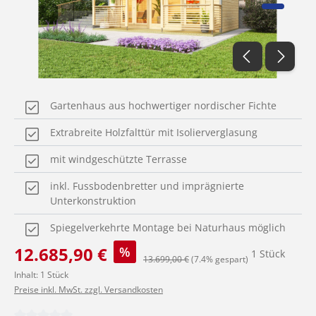
Gartenhaus aus hochwertiger nordischer Fichte
Extrabreite Holzfalttür mit Isolierverglasung
mit windgeschützte Terrasse
inkl. Fussbodenbretter und imprägnierte
Unterkonstruktion
Spiegelverkehrte Montage bei Naturhaus möglich
Verkaufspreis:
12.685,90 €
%
1 Stück
Regulärer Preis:
13.699,00 €
(7.4% gespart)
Inhalt:
1 Stück
Preise inkl. MwSt. zzgl. Versandkosten