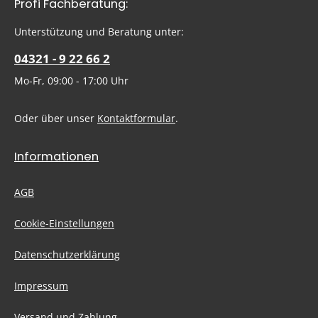
Profi Fachberatung:
Ich habe die
Datenschutzbestimmungen
zur Kenntnis
genommen und die
AGB
gelesen und bin mit ihnen
Um weiterzugehen, geben Sie die oben abgebildeten Zeichen
Unterstützung und Beratung unter:
einverstanden.
ein
*
04321 - 9 22 66 2
Mo-Fr, 09:00 - 17:00 Uhr
Oder über unser
Kontaktformular
.
Informationen
AGB
Cookie-Einstellungen
Datenschutzerklärung
Impressum
Versand und Zahlung