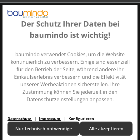
Der Schutz Ihrer Daten bei
baumindo ist wichtig!
Zahlungsarten
baumindo verwendet Cookies, um die Website
kontinuierlich zu verbessern. Einige sind essenziell
für den Betrieb der Seite, während andere Ihr
Einkaufserlebnis verbessern und die Effektivität
unserer Werbeaktionen sicherstellen. Ihre
Zustimmung können Sie jederzeit in den
Alle Preise inkl. gesetzl. Mehrwertsteuer zzgl.
Versandkosten
Datenschutzeinstellungen anpassen.
und ggf. Nachnahmegebühren, wenn nicht anders
angegeben.
Datenschutz
Impressum
Konfigurieren
Kontakt
Ratgeber
Versand und Zahlung
Über uns
Nur technisch notwendige
Alle akzeptieren
Copyright © 2024 |
baumindo
v1.2.160