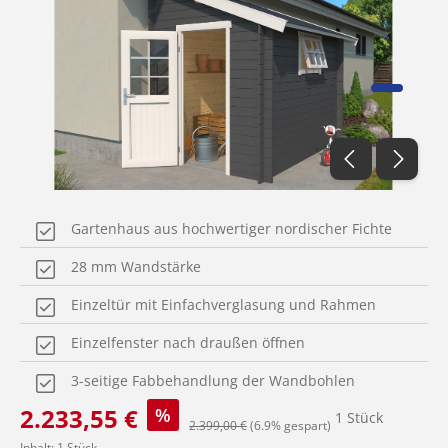
Gartenhaus aus hochwertiger nordischer Fichte
28 mm Wandstärke
Einzeltür mit Einfachverglasung und Rahmen
Einzelfenster nach draußen öffnen
3-seitige Fabbehandlung der Wandbohlen
Verkaufspreis:
2.233,55 €
%
1 Stück
Regulärer Preis:
2.399,00 €
(6.9% gespart)
Inhalt:
1 Stück