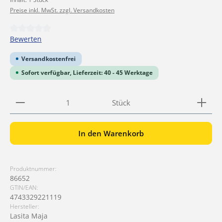
Preise inkl. MwSt. zzgl. Versandkosten
Durchschnittliche Bewertung von 0 von 5 Sternen
Bewerten
Versandkostenfrei
Sofort verfügbar, Lieferzeit: 40 - 45 Werktage
Produkt Anzahl: Gib den gewünschten Wert ein ode
Stück
In den Warenkorb
Produktnummer:
86652
GTIN/EAN:
4743329221119
Hersteller:
Lasita Maja