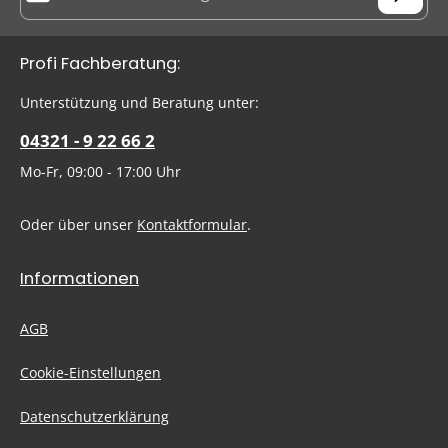
Datenschutz
Die mit einem Stern (*) markierten Felder sind Pflichtfelder.
Profi Fachberatung:
Ich habe die
Datenschutzbestimmungen
zur Kenntnis
genommen und die
AGB
gelesen und bin mit ihnen
Um weiterzugehen, geben Sie die oben abgebildeten Zeichen
Unterstützung und Beratung unter:
einverstanden.
ein
*
04321 - 9 22 66 2
Mo-Fr, 09:00 - 17:00 Uhr
Oder über unser
Kontaktformular
.
Informationen
AGB
Cookie-Einstellungen
Datenschutzerklärung