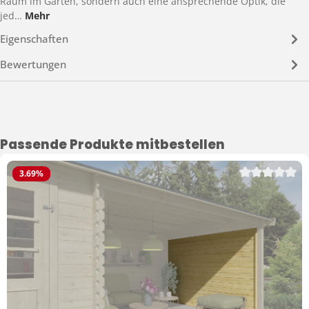
Raum im Garten, sondern auch eine ansprechende Optik, die
jed…
Mehr
Eigenschaften
Bewertungen
Produktgalerie überspringen
Passende Produkte mitbestellen
3.69
%
Durchschnittli