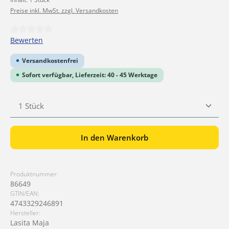
Preise inkl. MwSt. zzgl. Versandkosten
Durchschnittliche Bewertung von 0 von 5 Sternen
Bewerten
Versandkostenfrei
Sofort verfügbar, Lieferzeit: 40 - 45 Werktage
Produkt Anzahl: Gib den gewünschten Wert ein ode
In den Warenkorb
Produktnummer:
86649
GTIN/EAN:
4743329246891
Hersteller:
Lasita Maja