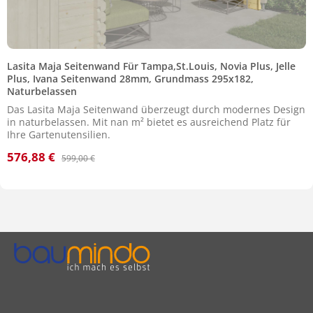
Lasita Maja Seitenwand Für Tampa,St.Louis, Novia Plus, Jelle
Plus, Ivana Seitenwand 28mm, Grundmass 295x182,
Naturbelassen
Das Lasita Maja Seitenwand überzeugt durch modernes Design
in naturbelassen. Mit nan m² bietet es ausreichend Platz für
Ihre Gartenutensilien.
576,88 €
Verkaufspreis:
Regulärer Preis:
599,00 €