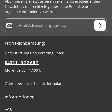
Abonnieren Sie jetzt unseren regelmäßig erscheinenden
Newsletter, um rechtzeitig über neue Produkte und
Angebote informiert zu werden.
E-Mail-Adresse*
Datenschutz
Die mit einem Stern (*) markierten Felder sind Pflichtfelder.
Profi Fachberatung:
Ich habe die
Datenschutzbestimmungen
zur Kenntnis
genommen und die
AGB
gelesen und bin mit ihnen
Um weiterzugehen, geben Sie die oben abgebildeten Zeichen
Unterstützung und Beratung unter:
einverstanden.
ein
*
04321 - 9 22 66 2
Mo-Fr, 09:00 - 17:00 Uhr
Oder über unser
Kontaktformular
.
Informationen
AGB