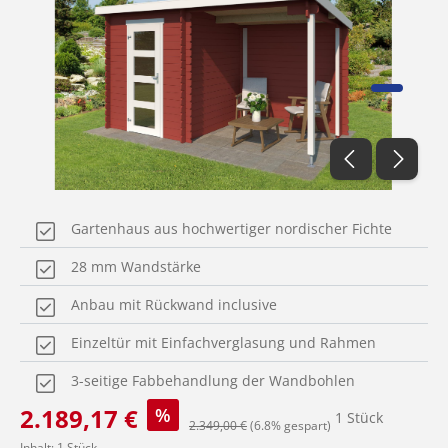
Gartenhaus aus hochwertiger nordischer Fichte
28 mm Wandstärke
Anbau mit Rückwand inclusive
Einzeltür mit Einfachverglasung und Rahmen
3-seitige Fabbehandlung der Wandbohlen
Verkaufspreis:
2.189,17 €
%
1 Stück
Regulärer Preis:
2.349,00 €
(6.8% gespart)
Inhalt:
1 Stück