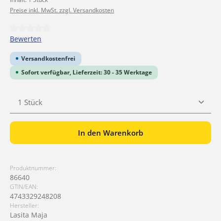
Preise inkl. MwSt. zzgl. Versandkosten
Durchschnittliche Bewertung von 0 von 5 Sternen
Bewerten
Versandkostenfrei
Sofort verfügbar, Lieferzeit: 30 - 35 Werktage
Produkt Anzahl: Gib den gewünschten Wert ein ode
In den Warenkorb
Produktnummer:
86640
GTIN/EAN:
4743329248208
Hersteller:
Lasita Maja