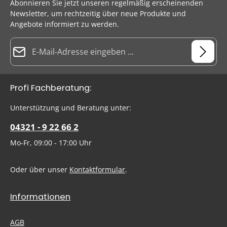
Abonnieren Sie jetzt unseren regelmäßig erscheinenden
Newsletter, um rechtzeitig über neue Produkte und
Angebote informiert zu werden.
E-Mail-Adresse*
Datenschutz
Die mit einem Stern (*) markierten Felder sind Pflichtfelder.
Profi Fachberatung:
Ich habe die
Datenschutzbestimmungen
zur Kenntnis
genommen und die
AGB
gelesen und bin mit ihnen
Um weiterzugehen, geben Sie die oben abgebildeten Zeichen
Unterstützung und Beratung unter:
einverstanden.
ein
*
04321 - 9 22 66 2
Mo-Fr, 09:00 - 17:00 Uhr
Oder über unser
Kontaktformular
.
Informationen
AGB