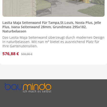
Lasita Maja Seitenwand Für Tampa,St.Louis, Novia Plus, Jelle
Plus, Ivana Seitenwand 28mm, Grundmass 295x182,
Naturbelassen
Das Lasita Maja Seitenwand überzeugt durch modernes Design
in naturbelassen. Mit nan m² bietet es ausreichend Platz für
Ihre Gartenutensilien.
576,88 €
Verkaufspreis:
Regulärer Preis:
599,00 €