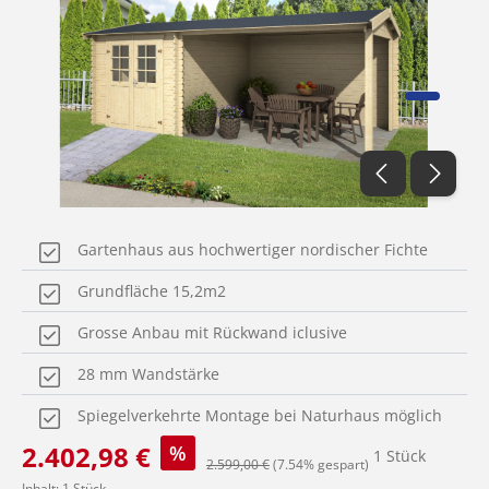
Gartenhaus aus hochwertiger nordischer Fichte
Grundfläche 15,2m2
Grosse Anbau mit Rückwand iclusive
28 mm Wandstärke
Spiegelverkehrte Montage bei Naturhaus möglich
Verkaufspreis:
2.402,98 €
%
1 Stück
Regulärer Preis:
2.599,00 €
(7.54% gespart)
Inhalt:
1 Stück