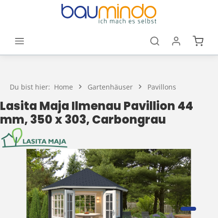
Zum Hauptinhalt springen
Waren
Du bist hier:
Home
Gartenhäuser
Pavillons
Lasita Maja Ilmenau Pavillion 44
mm, 350 x 303, Carbongrau
Bildergalerie überspringen