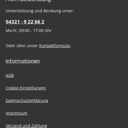
Ich habe die
Datenschutzbestimmungen
zur Kenntnis
genommen und die
AGB
gelesen und bin mit ihnen
Um weiterzugehen, geben Sie die oben abgebildeten Zeichen
Unterstützung und Beratung unter:
einverstanden.
ein
*
04321 - 9 22 66 2
Mo-Fr, 09:00 - 17:00 Uhr
Oder über unser
Kontaktformular
.
Informationen
AGB
Cookie-Einstellungen
Datenschutzerklärung
Impressum
Versand und Zahlung