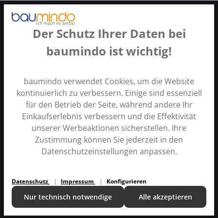
Der Schutz Ihrer Daten bei
baumindo ist wichtig!
Zahlungsarten
baumindo verwendet Cookies, um die Website
kontinuierlich zu verbessern. Einige sind essenziell
für den Betrieb der Seite, während andere Ihr
Einkaufserlebnis verbessern und die Effektivität
unserer Werbeaktionen sicherstellen. Ihre
Zustimmung können Sie jederzeit in den
Alle Preise inkl. gesetzl. Mehrwertsteuer zzgl.
Versandkosten
Datenschutzeinstellungen anpassen.
und ggf. Nachnahmegebühren, wenn nicht anders
angegeben.
Datenschutz
Impressum
Konfigurieren
Kontakt
Ratgeber
Versand und Zahlung
Über uns
Nur technisch notwendige
Alle akzeptieren
Copyright © 2024 |
baumindo
v1.2.160