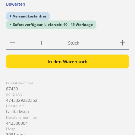
Durchschnittliche Bewertung von 0 von 5 Sternen
Bewerten
Versandkostenfrei
Sofort verfügbar, Lieferzeit: 40 - 45 Werktage
Produkt Anzahl: Gib den gewünschten Wert ein ode
Stück
In den Warenkorb
Produktnummer:
87439
GTIN/EAN:
4743329222352
Hersteller:
Lasita Maja
Herstellernummer:
442300004
Länge:
3031 mm