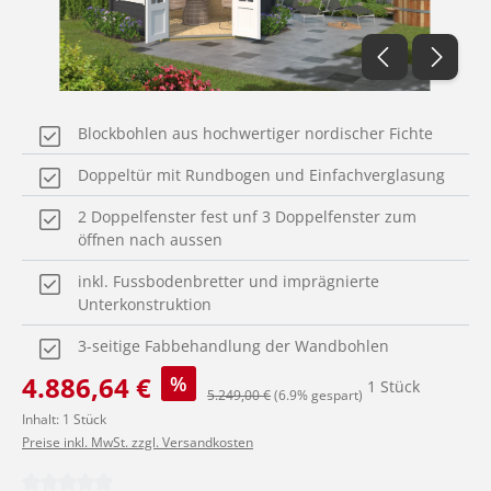
Blockbohlen aus hochwertiger nordischer Fichte
Doppeltür mit Rundbogen und Einfachverglasung
2 Doppelfenster fest unf 3 Doppelfenster zum
öffnen nach aussen
inkl. Fussbodenbretter und imprägnierte
Unterkonstruktion
3-seitige Fabbehandlung der Wandbohlen
Verkaufspreis:
4.886,64 €
%
1 Stück
Regulärer Preis:
5.249,00 €
(6.9% gespart)
Inhalt:
1 Stück
Preise inkl. MwSt. zzgl. Versandkosten