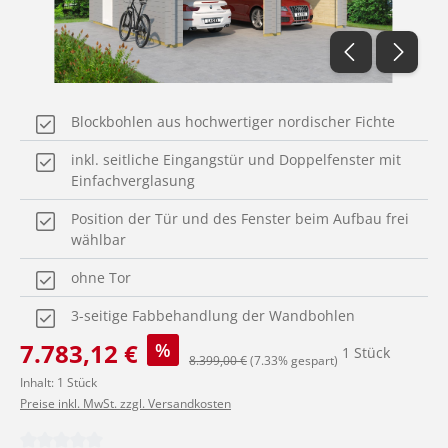
Blockbohlen aus hochwertiger nordischer Fichte
inkl. seitliche Eingangstür und Doppelfenster mit
Einfachverglasung
Position der Tür und des Fenster beim Aufbau frei
wählbar
ohne Tor
3-seitige Fabbehandlung der Wandbohlen
Verkaufspreis:
7.783,12 €
%
1 Stück
Regulärer Preis:
8.399,00 €
(7.33% gespart)
Inhalt:
1 Stück
Preise inkl. MwSt. zzgl. Versandkosten