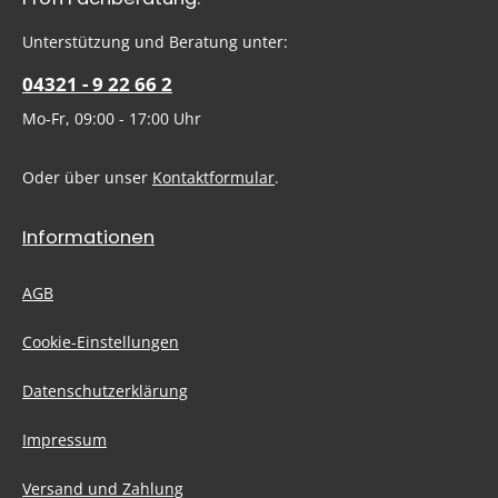
Ich habe die
Datenschutzbestimmungen
zur Kenntnis
genommen und die
AGB
gelesen und bin mit ihnen
Um weiterzugehen, geben Sie die oben abgebildeten Zeichen
Unterstützung und Beratung unter:
einverstanden.
ein
*
04321 - 9 22 66 2
Mo-Fr, 09:00 - 17:00 Uhr
Oder über unser
Kontaktformular
.
Informationen
AGB
Cookie-Einstellungen
Datenschutzerklärung
Impressum
Versand und Zahlung