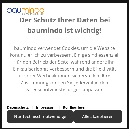
Der Schutz Ihrer Daten bei
baumindo ist wichtig!
Zahlungsarten
baumindo verwendet Cookies, um die Website
kontinuierlich zu verbessern. Einige sind essenziell
für den Betrieb der Seite, während andere Ihr
Einkaufserlebnis verbessern und die Effektivität
unserer Werbeaktionen sicherstellen. Ihre
Zustimmung können Sie jederzeit in den
Alle Preise inkl. gesetzl. Mehrwertsteuer zzgl.
Versandkosten
Datenschutzeinstellungen anpassen.
und ggf. Nachnahmegebühren, wenn nicht anders
angegeben.
Datenschutz
Impressum
Konfigurieren
Kontakt
Ratgeber
Versand und Zahlung
Über uns
Nur technisch notwendige
Alle akzeptieren
Copyright © 2024 |
baumindo
v1.2.160