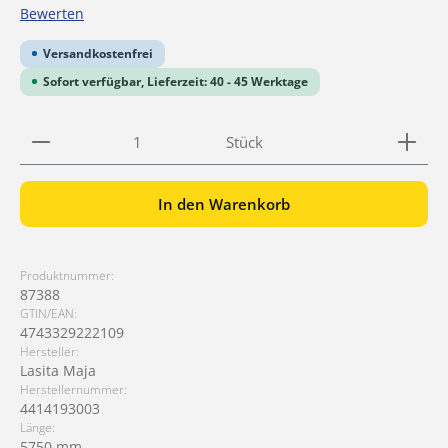
Durchschnittliche Bewertung von 0 von 5 Sternen
Bewerten
Versandkostenfrei
Sofort verfügbar, Lieferzeit: 40 - 45 Werktage
Produkt Anzahl: Gib den gewünschten Wert ein ode
Stück
In den Warenkorb
Produktnummer:
87388
GTIN/EAN:
4743329222109
Hersteller:
Lasita Maja
Herstellernummer:
4414193003
Länge:
5750 mm