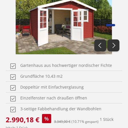
Gartenhaus aus hochwertiger nordischer Fichte
Grundfläche 10,43 m2
Doppeltür mit Einfachverglasung
Einzelfenster nach draußen öffnen
3-seitige Fabbehandlung der Wandbohlen
Verkaufspreis:
2.990,18 €
%
1 Stück
Regulärer Preis:
3.349,00 €
(10.71% gespart)
Inhalt:
1 Stück