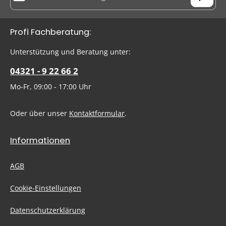
Datenschutz
Die mit einem Stern (*) markierten Felder sind Pflichtfelder.
Profi Fachberatung:
Ich habe die
Datenschutzbestimmungen
zur Kenntnis
genommen und die
AGB
gelesen und bin mit ihnen
Um weiterzugehen, geben Sie die oben abgebildeten Zeichen
Unterstützung und Beratung unter:
einverstanden.
ein
*
04321 - 9 22 66 2
Mo-Fr, 09:00 - 17:00 Uhr
Oder über unser
Kontaktformular
.
Informationen
AGB
Cookie-Einstellungen
Datenschutzerklärung