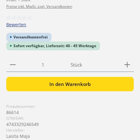
Preise inkl. MwSt. zzgl. Versandkosten
Durchschnittliche Bewertung von 0 von 5 Sternen
Bewerten
Versandkostenfrei
Sofort verfügbar, Lieferzeit: 40 - 45 Werktage
Produkt Anzahl: Gib den gewünschten Wert ein ode
Stück
In den Warenkorb
Produktnummer:
86614
GTIN/EAN:
4743329246549
Hersteller:
Lasita Maja