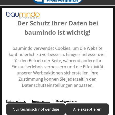
Der Schutz Ihrer Daten bei
baumindo ist wichtig!
Zahlungsarten
baumindo verwendet Cookies, um die Website
kontinuierlich zu verbessern. Einige sind essenziell
für den Betrieb der Seite, während andere Ihr
Einkaufserlebnis verbessern und die Effektivität
unserer Werbeaktionen sicherstellen. Ihre
Zustimmung können Sie jederzeit in den
Alle Preise inkl. gesetzl. Mehrwertsteuer zzgl.
Versandkosten
Datenschutzeinstellungen anpassen.
und ggf. Nachnahmegebühren, wenn nicht anders
angegeben.
Datenschutz
Impressum
Konfigurieren
Kontakt
Ratgeber
Versand und Zahlung
Über uns
Nur technisch notwendige
Alle akzeptieren
Copyright © 2024 |
baumindo
v1.2.160