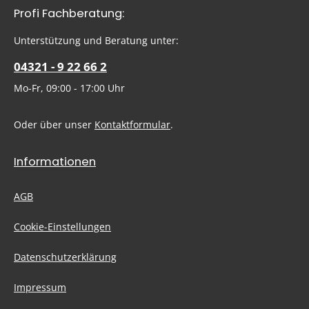
Die mit einem Stern (*) markierten Felder sind Pflichtfelder.
Profi Fachberatung:
Ich habe die
Datenschutzbestimmungen
zur Kenntnis
genommen und die
AGB
gelesen und bin mit ihnen
Um weiterzugehen, geben Sie die oben abgebildeten Zeichen
Unterstützung und Beratung unter:
einverstanden.
ein
*
04321 - 9 22 66 2
Mo-Fr, 09:00 - 17:00 Uhr
Oder über unser
Kontaktformular
.
Informationen
AGB
Cookie-Einstellungen
Datenschutzerklärung
Impressum