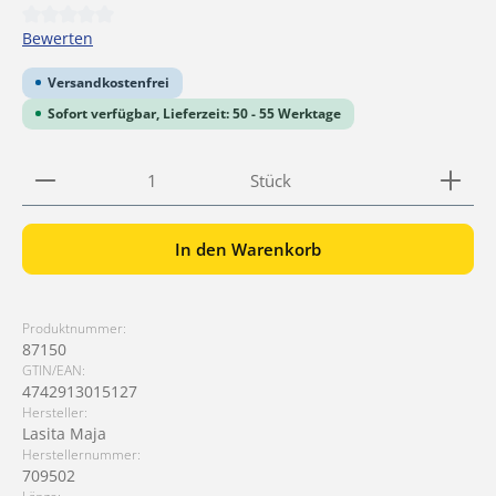
Durchschnittliche Bewertung von 0 von 5 Sternen
Bewerten
Versandkostenfrei
Sofort verfügbar, Lieferzeit: 50 - 55 Werktage
Produkt Anzahl: Gib den gewünschten Wert ein ode
Stück
In den Warenkorb
Produktnummer:
87150
GTIN/EAN:
4742913015127
Hersteller:
Lasita Maja
Herstellernummer:
709502