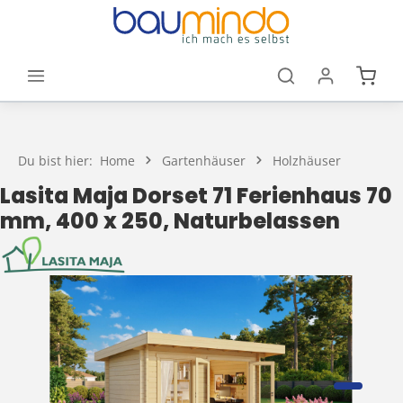
Zum Hauptinhalt springen
Waren
Du bist hier:
Home
Gartenhäuser
Holzhäuser
Lasita Maja Dorset 71 Ferienhaus 70
mm, 400 x 250, Naturbelassen
Bildergalerie überspringen