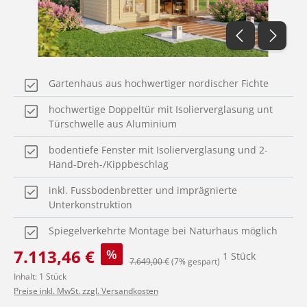
Gartenhaus aus hochwertiger nordischer Fichte
hochwertige Doppeltür mit Isolierverglasung unt
Türschwelle aus Aluminium
bodentiefe Fenster mit Isolierverglasung und 2-
Hand-Dreh-/Kippbeschlag
inkl. Fussbodenbretter und imprägnierte
Unterkonstruktion
Spiegelverkehrte Montage bei Naturhaus möglich
Verkaufspreis:
7.113,46 €
%
1 Stück
Regulärer Preis:
7.649,00 €
(7% gespart)
Inhalt:
1 Stück
Preise inkl. MwSt. zzgl. Versandkosten