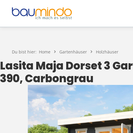
Zum Hauptinhalt springen
Du bist hier:
Home
Gartenhäuser
Holzhäuser
Lasita Maja Dorset 3 G
390, Carbongrau
Bildergalerie überspringen