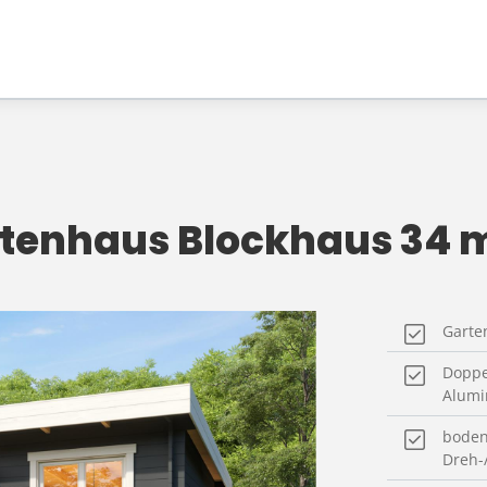
artenhaus Blockhaus 34 
Garte
Doppe
Alum
boden
Dreh-