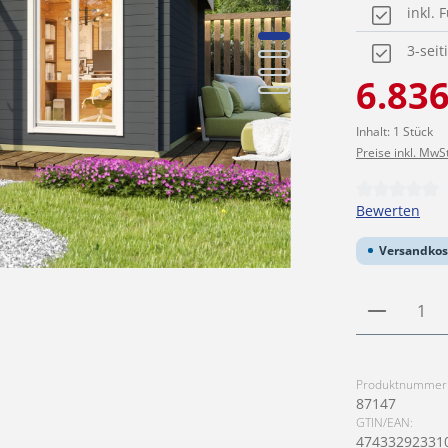
inkl.
3-sei
Verkaufspreis
6.836
Inhalt:
1 Stück
Preise inkl. MwS
Durchschnittl
Bewerten
Versandkos
Produkt
Produktnummer
87147
GTIN/EAN:
47433292331