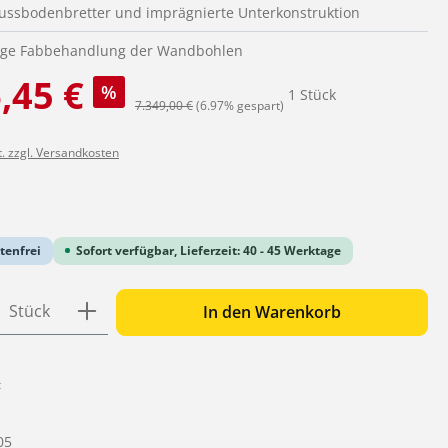
 Fussbodenbretter und imprägnierte Unterkonstruktion
tige Fabbehandlung der Wandbohlen
:
,45 €
%
1 Stück
Regulärer Preis:
7.349,00 €
(6.97% gespart)
t. zzgl. Versandkosten
iche Bewertung von 0 von 5 Sternen
tenfrei
Sofort verfügbar, Lieferzeit: 40 - 45 Werktage
 Anzahl: Gib den gewünschten Wert ein o
Stück
In den Warenkorb
:
05