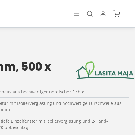
Warenko
mm, 500 x
nhaus aus hochwertiger nordischer Fichte
ltür mit Isolierverglasung und hochwertige Türschwelle aus
inium
tiefe Einzelfenster mit Isolierverglasung und 2-Hand-
/Kippbeschlag