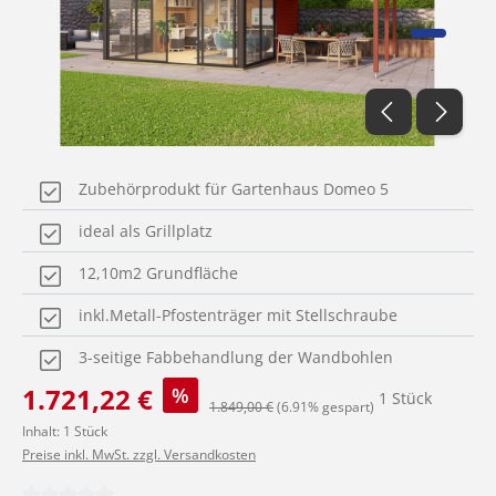
Zubehörprodukt für Gartenhaus Domeo 5
ideal als Grillplatz
12,10m2 Grundfläche
inkl.Metall-Pfostenträger mit Stellschraube
3-seitige Fabbehandlung der Wandbohlen
Verkaufspreis:
1.721,22 €
%
1 Stück
Regulärer Preis:
1.849,00 €
(6.91% gespart)
Inhalt:
1 Stück
Preise inkl. MwSt. zzgl. Versandkosten