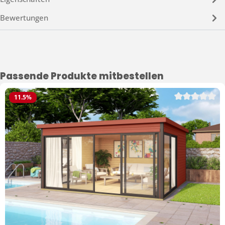
Bewertungen
Produktgalerie überspringen
Passende Produkte mitbestellen
11.5
%
Durchschnittli