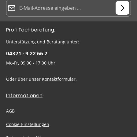
E-Mail-Adresse*
Datenschutz
Die mit einem Stern (*) markierten Felder sind Pflichtfelder.
Profi Fachberatung:
Ich habe die
Datenschutzbestimmungen
zur Kenntnis
genommen und die
AGB
gelesen und bin mit ihnen
Um weiterzugehen, geben Sie die oben abgebildeten Zeichen
Unterstützung und Beratung unter:
einverstanden.
ein
*
04321 - 9 22 66 2
Mo-Fr, 09:00 - 17:00 Uhr
Oder über unser
Kontaktformular
.
Informationen
AGB
Cookie-Einstellungen