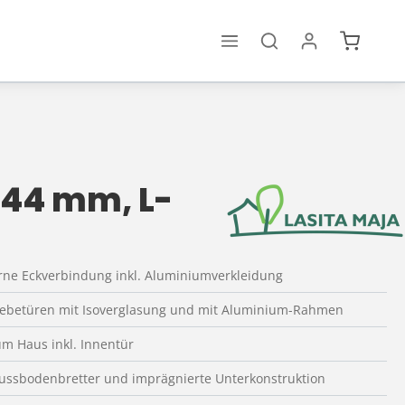
Warenko
 44 mm, L-
ne Eckverbindung inkl. Aluminiumverkleidung
iebetüren mit Isoverglasung und mit Aluminium-Rahmen
um Haus inkl. Innentür
 Fussbodenbretter und imprägnierte Unterkonstruktion