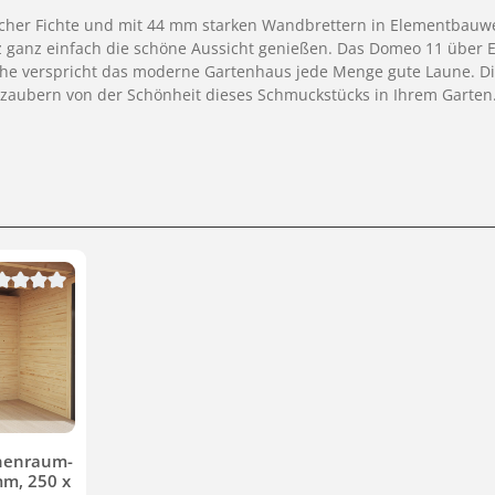
er Fichte und mit 44 mm starken Wandbrettern in Elementbauweis
tz ganz einfach die schöne Aussicht genießen. Das Domeo 11 über E
he verspricht das moderne Gartenhaus jede Menge gute Laune. Die
erzaubern von der Schönheit dieses Schmuckstücks in Ihrem Garten
ternen
chschnittliche Bewertung von 0 von 5 Sternen
nenraum-
m, 250 x