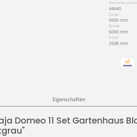
Herstellernumm
44640
Länge:
5000 mm
Breite:
6000 mm
Höhe:
2508 mm
Eigenschaften
Maja Domeo 11 Set Gartenhaus B
tgrau"