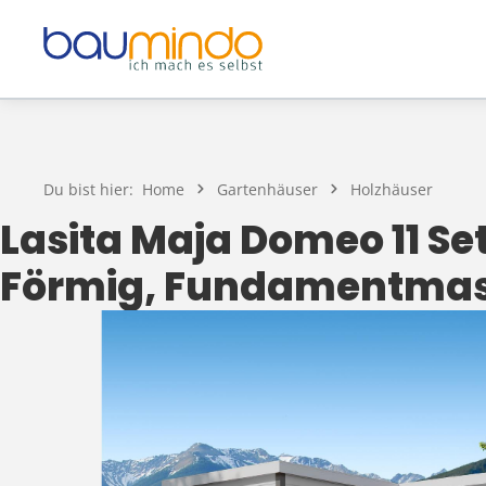
Zum Hauptinhalt springen
Du bist hier:
Home
Gartenhäuser
Holzhäuser
Lasita Maja Domeo 11 S
Förmig, Fundamentmass
Bildergalerie überspringen