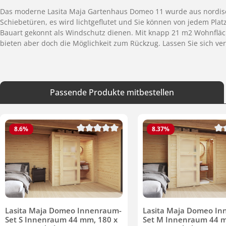
Das moderne Lasita Maja Gartenhaus Domeo 11 wurde aus nordisch
Schiebetüren, es wird lichtgeflutet und Sie können von jedem Pla
Bauart gekonnt als Windschutz dienen. Mit knapp 21 m2 Wohnfläc
bieten aber doch die Möglichkeit zum Rückzug. Lassen Sie sich v
Passende Produkte mitbestellen
Produktgalerie überspringen
8.6
%
8.37
%
Durchschnittliche Bewertung von 0 von 5 S
Dur
Lasita Maja Domeo Innenraum-
Lasita Maja Domeo In
Set S Innenraum 44 mm, 180 x
Set M Innenraum 44 m