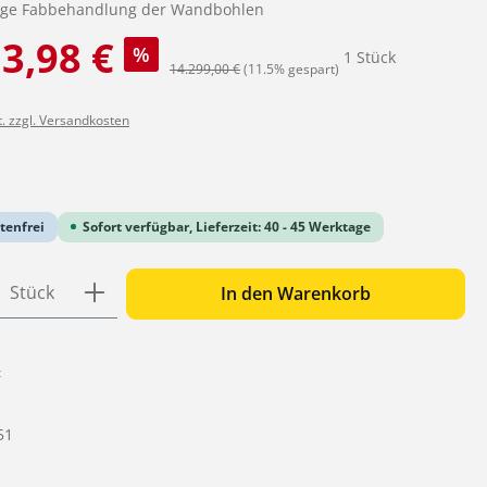
tige Fabbehandlung der Wandbohlen
:
3,98 €
%
1 Stück
Regulärer Preis:
14.299,00 €
(11.5% gespart)
t. zzgl. Versandkosten
iche Bewertung von 0 von 5 Sternen
tenfrei
Sofort verfügbar, Lieferzeit: 40 - 45 Werktage
 Anzahl: Gib den gewünschten Wert ein o
Stück
In den Warenkorb
:
51