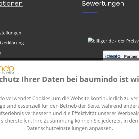
ationen
Bewertungen
n
stellungen
tzerklärung
m
nd Zahlung
belehrung
chutz Ihrer Daten bei baumindo ist wi
 Ratenzahlung
o verwendet Cookies, um die Website kontinuierlich zu ver
ige sind essenziell für den Betrieb der Seite, während andere
fserlebnis verbessern und die Effektivität unserer Werbea
sicherstellen. Ihre Zustimmung können Sie jederzeit in den
Datenschutzeinstellungen anpassen.