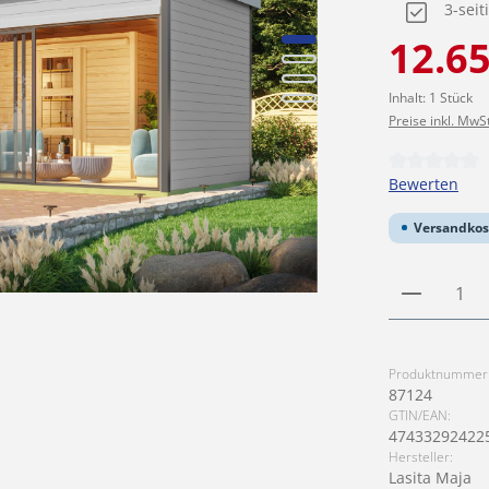
3-sei
Verkaufspreis
12.65
Inhalt:
1 Stück
Preise inkl. MwS
Durchschnittl
Bewerten
Versandkos
Produkt
Produktnummer
87124
GTIN/EAN:
47433292422
Hersteller:
Lasita Maja