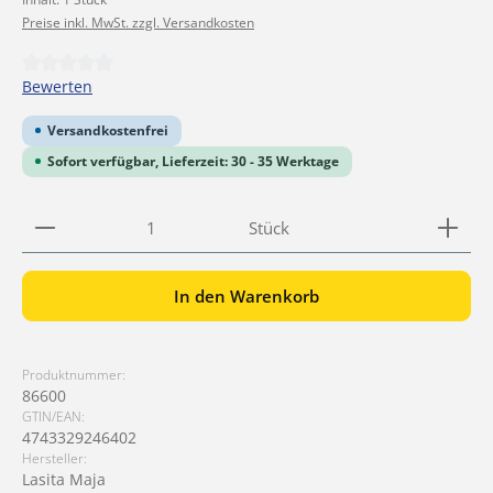
Preise inkl. MwSt. zzgl. Versandkosten
Durchschnittliche Bewertung von 0 von 5 Sternen
Bewerten
Versandkostenfrei
Sofort verfügbar, Lieferzeit: 30 - 35 Werktage
Produkt Anzahl: Gib den gewünschten Wert ein ode
Stück
In den Warenkorb
Produktnummer:
86600
GTIN/EAN:
4743329246402
Hersteller:
Lasita Maja