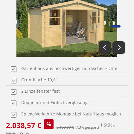
Gartenhaus aus hochwertiger nordischer Fichte
Grundfläche 10,61
2 Einzelfenster fest
Doppeltür mit Einfachverglasung
Spiegelverkehrte Montage bei Naturhaus möglich
Verkaufspreis:
2.038,57 €
%
1 Stück
Regulärer Preis:
2.199,00 €
(7.3% gespart)
Inhalt:
1 Stück