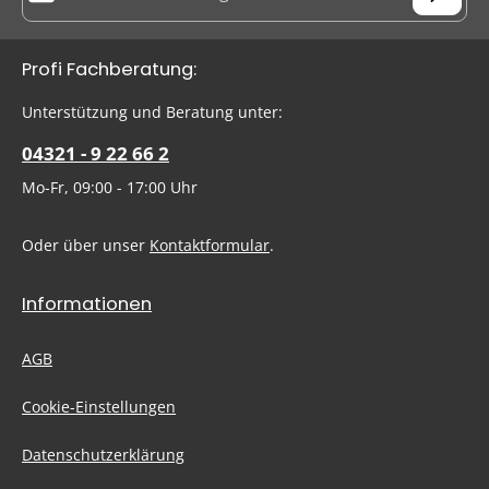
Datenschutz
Die mit einem Stern (*) markierten Felder sind Pflichtfelder.
Profi Fachberatung:
Ich habe die
Datenschutzbestimmungen
zur Kenntnis
genommen und die
AGB
gelesen und bin mit ihnen
Um weiterzugehen, geben Sie die oben abgebildeten Zeichen
Unterstützung und Beratung unter:
einverstanden.
ein
*
04321 - 9 22 66 2
Mo-Fr, 09:00 - 17:00 Uhr
Oder über unser
Kontaktformular
.
Informationen
AGB
Cookie-Einstellungen
Datenschutzerklärung