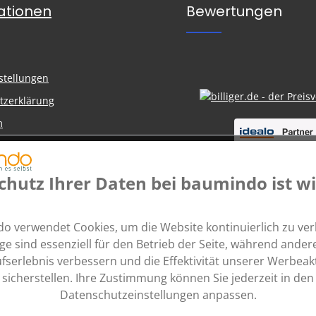
ationen
Bewertungen
n
stellungen
tzerklärung
m
nd Zahlung
belehrung
chutz Ihrer Daten bei baumindo ist wi
 Ratenzahlung
o verwendet Cookies, um die Website kontinuierlich zu ver
ige sind essenziell für den Betrieb der Seite, während andere
fserlebnis verbessern und die Effektivität unserer Werbea
sicherstellen. Ihre Zustimmung können Sie jederzeit in den
Datenschutzeinstellungen anpassen.