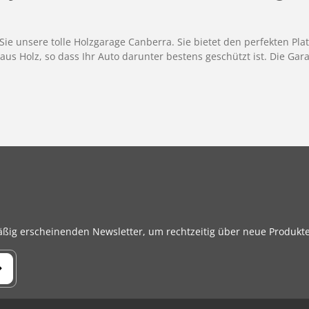
ie unsere tolle Holzgarage Canberra. Sie bietet den perfekten Pla
aus Holz, so dass Ihr Auto darunter bestens geschützt ist. Die Gara
äßig erscheinenden Newsletter, um rechtzeitig über neue Produkt