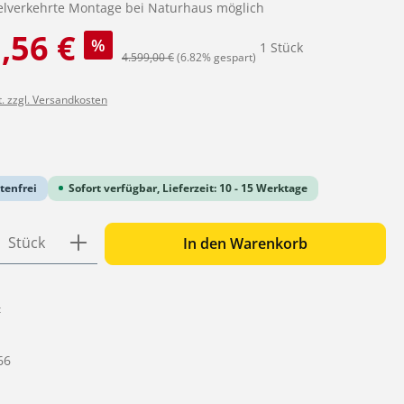
elverkehrte Montage bei Naturhaus möglich
:
,56 €
%
1 Stück
Regulärer Preis:
4.599,00 €
(6.82% gespart)
t. zzgl. Versandkosten
iche Bewertung von 0 von 5 Sternen
tenfrei
Sofort verfügbar, Lieferzeit: 10 - 15 Werktage
 Anzahl: Gib den gewünschten Wert ein o
Stück
In den Warenkorb
:
66