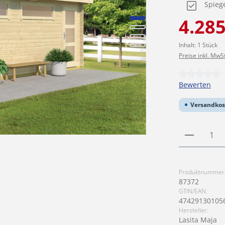
Spieg
Verkaufspreis
4.285
Inhalt:
1 Stück
Preise inkl. MwS
Durchschnittl
Bewerten
Versandkos
Produkt
Produktnummer
87372
GTIN/EAN:
47429130105
Hersteller:
Lasita Maja