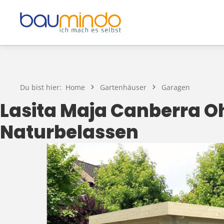
Zum Hauptinhalt springen
Du bist hier:
Home
Gartenhäuser
Garagen
Lasita Maja Canberra O
Naturbelassen
Bildergalerie überspringen