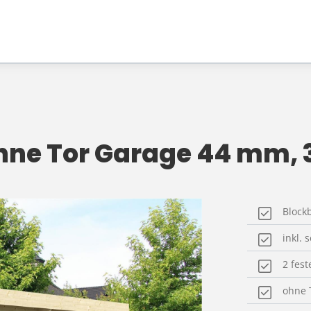
hne Tor Garage 44 mm, 3
Block
inkl. 
2 fes
ohne 