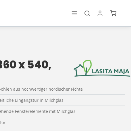
Warenko
60 x 540,
bohlen aus hochwertiger nordischer Fichte
seitliche Eingangstür in Milchglas
tehende Fensterelemente mit Milchglas
Tor