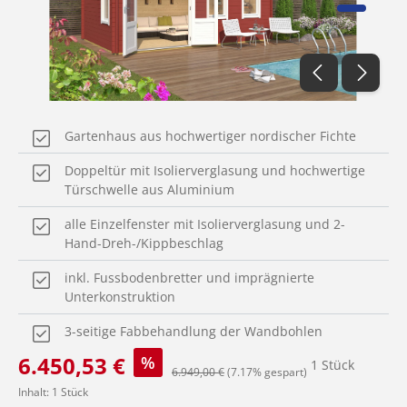
Gartenhaus aus hochwertiger nordischer Fichte
Doppeltür mit Isolierverglasung und hochwertige
Türschwelle aus Aluminium
alle Einzelfenster mit Isolierverglasung und 2-
Hand-Dreh-/Kippbeschlag
inkl. Fussbodenbretter und imprägnierte
Unterkonstruktion
3-seitige Fabbehandlung der Wandbohlen
Verkaufspreis:
6.450,53 €
%
1 Stück
Regulärer Preis:
6.949,00 €
(7.17% gespart)
Inhalt:
1 Stück