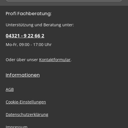
Datenschutz
Die mit einem Stern (*) markierten Felder sind Pflichtfelder.
Profi Fachberatung:
Ich habe die
Datenschutzbestimmungen
zur Kenntnis
genommen und die
AGB
gelesen und bin mit ihnen
Um weiterzugehen, geben Sie die oben abgebildeten Zeichen
Unterstützung und Beratung unter:
einverstanden.
ein
*
04321 - 9 22 66 2
Mo-Fr, 09:00 - 17:00 Uhr
Oder über unser
Kontaktformular
.
Informationen
AGB
Cookie-Einstellungen
Datenschutzerklärung
Impressum