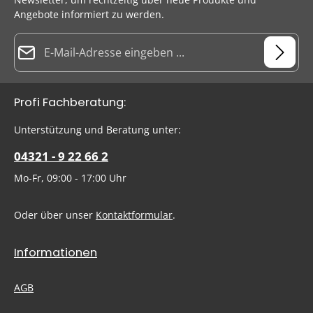
Angebote informiert zu werden.
E-Mail-Adresse*
Datenschutz
Die mit einem Stern (*) markierten Felder sind Pflichtfelder.
Profi Fachberatung:
Ich habe die
Datenschutzbestimmungen
zur Kenntnis
genommen und die
AGB
gelesen und bin mit ihnen
Um weiterzugehen, geben Sie die oben abgebildeten Zeichen
Unterstützung und Beratung unter:
einverstanden.
ein
*
04321 - 9 22 66 2
Mo-Fr, 09:00 - 17:00 Uhr
Oder über unser
Kontaktformular
.
Informationen
AGB