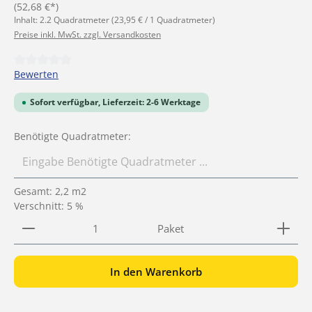
(52,68 €*)
Inhalt:
2.2 Quadratmeter
(23,95 € / 1 Quadratmeter)
Preise inkl. MwSt. zzgl. Versandkosten
Durchschnittliche Bewertung von 0 von 5 Sternen
Bewerten
Sofort verfügbar, Lieferzeit: 2-6 Werktage
Benötigte Quadratmeter:
Gesamt:
2,2
m2
Verschnitt: 5 %
Produkt Anzahl: Gib den gewünschten Wert ein ode
Paket
In den Warenkorb