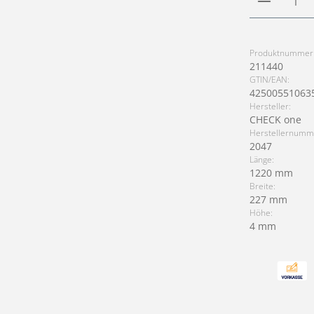
Produktnummer
211440
GTIN/EAN:
42500551063
Hersteller:
CHECK one
Herstellernumm
2047
Länge:
1220 mm
Breite:
227 mm
Höhe:
4 mm