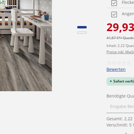
Fleck
Angen
29,9
41,87 €*/ Quad
Inhalt:
2.22 Qua
Preise inkl. MwS
Durchschnittl
Bewerten
Sofort verf
Benötigte Qu
Gesamt:
2,22
Verschnitt: 5
Produkt