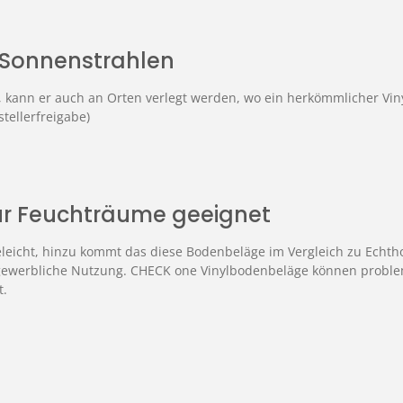
e Sonnenstrahlen
t, kann er auch an Orten verlegt werden, wo ein herkömmlicher Vi
tellerfreigabe)
für Feuchträume geeignet
eicht, hinzu kommt das diese Bodenbeläge im Vergleich zu Echthol
ie gewerbliche Nutzung. CHECK one Vinylbodenbeläge können probl
t.