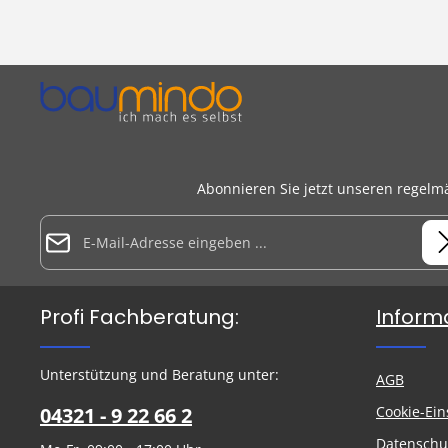
Abonnieren Sie jetzt unseren regelm
E-Mail-Adresse*
Datenschutz
Die mit einem Stern (*) markierten Felder sind Pflichtfelder.
Profi Fachberatung:
Inform
Ich habe die
Datenschutzbestimmungen
zur Kenntnis
genommen und die
AGB
gelesen und bin mit ihnen
Um weiterzugehen, geben Sie die oben abgebildeten Zeiche
einverstanden.
ein
*
Unterstützung und Beratung unter:
AGB
04321 - 9 22 66 2
Cookie-Ein
Datenschu