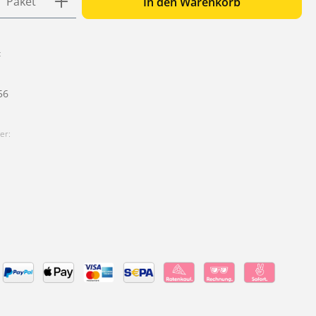
Paket
In den Warenkorb
:
56
er: