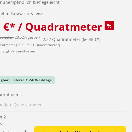
enunempfindlich & Pflegeleicht
ehm Fußwarm & leise
3 €* / Quadratmeter
%
ratmeter
(28.52% gespart)
2.22 Quadratmeter
(66,45 €*)
dratmeter
(29,93 € / 1 Quadratmeter)
t. zzgl. Versandkosten
iche Bewertung von 0 von 5 Sternen
ügbar, Lieferzeit: 2-6 Werktage
adratmeter:
m2
 %
 Anzahl: Gib den gewünschten Wert ein o