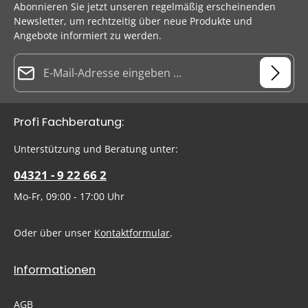
Abonnieren Sie jetzt unseren regelmäßig erscheinenden
Newsletter, um rechtzeitig über neue Produkte und
Angebote informiert zu werden.
E-Mail-Adresse*
Datenschutz
Die mit einem Stern (*) markierten Felder sind Pflichtfelder.
Profi Fachberatung:
Ich habe die
Datenschutzbestimmungen
zur Kenntnis
genommen und die
AGB
gelesen und bin mit ihnen
Um weiterzugehen, geben Sie die oben abgebildeten Zeichen
Unterstützung und Beratung unter:
einverstanden.
ein
*
04321 - 9 22 66 2
Mo-Fr, 09:00 - 17:00 Uhr
Oder über unser
Kontaktformular
.
Informationen
AGB