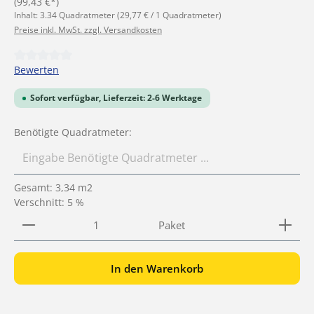
(99,43 €*)
Inhalt:
3.34 Quadratmeter
(29,77 € / 1 Quadratmeter)
Preise inkl. MwSt. zzgl. Versandkosten
Durchschnittliche Bewertung von 0 von 5 Sternen
Bewerten
Sofort verfügbar, Lieferzeit: 2-6 Werktage
Benötigte Quadratmeter:
Gesamt:
3,34
m2
Verschnitt: 5 %
Produkt Anzahl: Gib den gewünschten Wert ein ode
Paket
In den Warenkorb