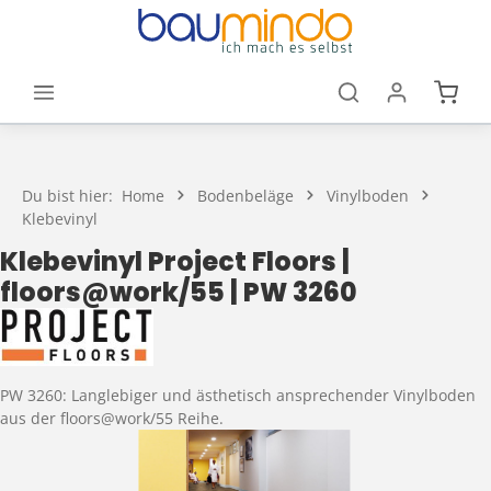
Zum Hauptinhalt springen
Waren
Du bist hier:
Home
Bodenbeläge
Vinylboden
Klebevinyl
Klebevinyl Project Floors |
floors@work/55 | PW 3260
PW 3260: Langlebiger und ästhetisch ansprechender Vinylboden
aus der floors@work/55 Reihe.
Bildergalerie überspringen