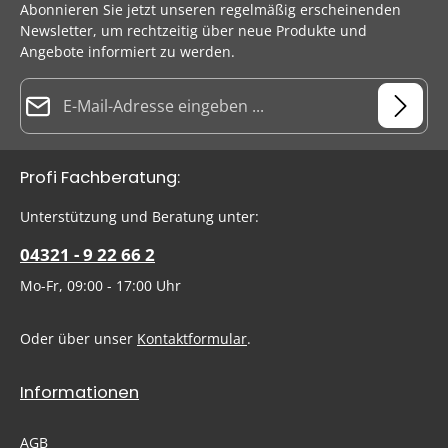
Abonnieren Sie jetzt unseren regelmäßig erscheinenden
Newsletter, um rechtzeitig über neue Produkte und
Angebote informiert zu werden.
E-Mail-Adresse*
Datenschutz
Die mit einem Stern (*) markierten Felder sind Pflichtfelder.
Profi Fachberatung:
Ich habe die
Datenschutzbestimmungen
zur Kenntnis
genommen und die
AGB
gelesen und bin mit ihnen
Um weiterzugehen, geben Sie die oben abgebildeten Zeichen
Unterstützung und Beratung unter:
einverstanden.
ein
*
04321 - 9 22 66 2
Mo-Fr, 09:00 - 17:00 Uhr
Oder über unser
Kontaktformular
.
Informationen
AGB