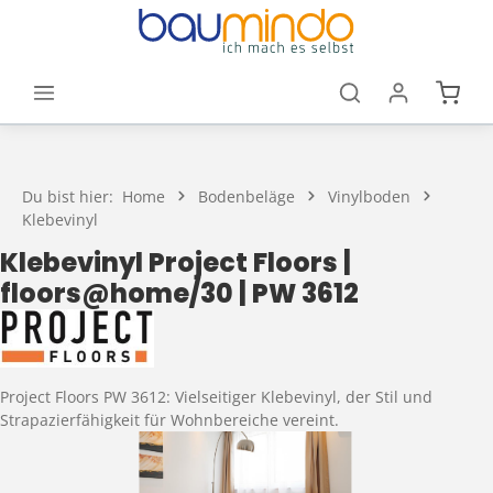
Zum Hauptinhalt springen
Waren
Du bist hier:
Home
Bodenbeläge
Vinylboden
Klebevinyl
Klebevinyl Project Floors |
floors@home/30 | PW 3612
Project Floors PW 3612: Vielseitiger Klebevinyl, der Stil und
Strapazierfähigkeit für Wohnbereiche vereint.
Bildergalerie überspringen