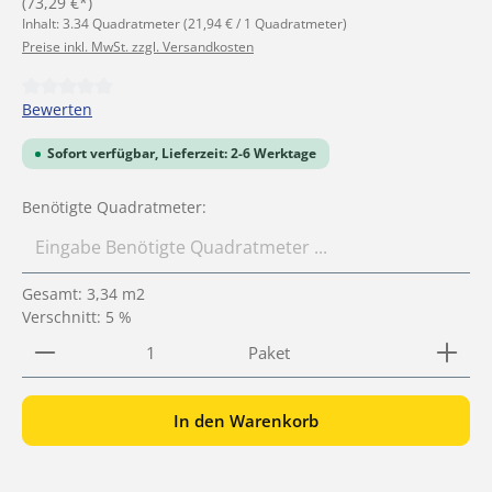
(73,29 €*)
Inhalt:
3.34 Quadratmeter
(21,94 € / 1 Quadratmeter)
Preise inkl. MwSt. zzgl. Versandkosten
Durchschnittliche Bewertung von 0 von 5 Sternen
Bewerten
Sofort verfügbar, Lieferzeit: 2-6 Werktage
Benötigte Quadratmeter:
Gesamt:
3,34
m2
Verschnitt: 5 %
Produkt Anzahl: Gib den gewünschten Wert ein ode
Paket
In den Warenkorb