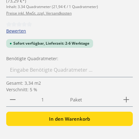
(73,29 €*)
Inhalt:
3.34 Quadratmeter
(21,94 € / 1 Quadratmeter)
Preise inkl. MwSt. zzgl. Versandkosten
Durchschnittliche Bewertung von 0 von 5 Sternen
Bewerten
Sofort verfügbar, Lieferzeit: 2-6 Werktage
Benötigte Quadratmeter:
Gesamt:
3,34
m2
Verschnitt: 5 %
Produkt Anzahl: Gib den gewünschten Wert ein ode
Paket
In den Warenkorb