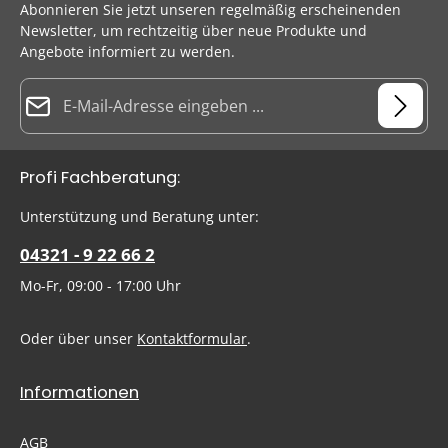
Abonnieren Sie jetzt unseren regelmäßig erscheinenden
Newsletter, um rechtzeitig über neue Produkte und
Angebote informiert zu werden.
E-Mail-Adresse*
Datenschutz
Die mit einem Stern (*) markierten Felder sind Pflichtfelder.
Profi Fachberatung:
Ich habe die
Datenschutzbestimmungen
zur Kenntnis
genommen und die
AGB
gelesen und bin mit ihnen
Um weiterzugehen, geben Sie die oben abgebildeten Zeichen
Unterstützung und Beratung unter:
einverstanden.
ein
*
04321 - 9 22 66 2
Mo-Fr, 09:00 - 17:00 Uhr
Oder über unser
Kontaktformular
.
Informationen
AGB