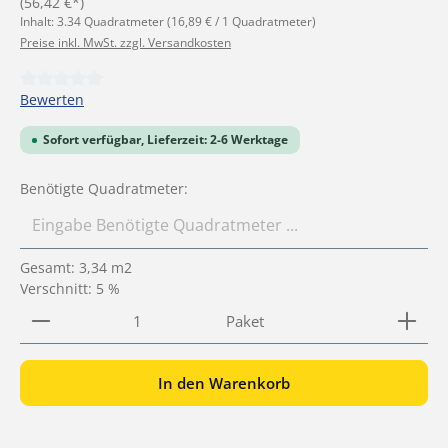
(56,42 €*)
Inhalt:
3.34 Quadratmeter
(16,89 € / 1 Quadratmeter)
Preise inkl. MwSt. zzgl. Versandkosten
Durchschnittliche Bewertung von 0 von 5 Sternen
Bewerten
Sofort verfügbar, Lieferzeit: 2-6 Werktage
Benötigte Quadratmeter:
Gesamt:
3,34
m2
Verschnitt: 5 %
Produkt Anzahl: Gib den gewünschten Wert ein ode
Paket
In den Warenkorb