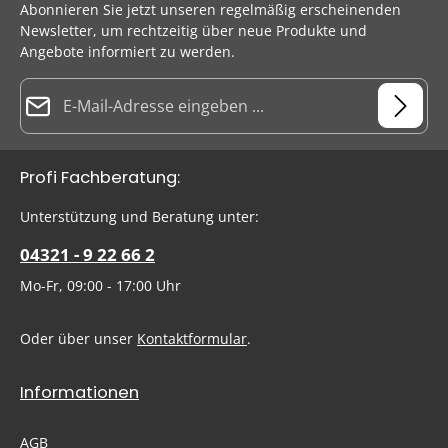
Abonnieren Sie jetzt unseren regelmäßig erscheinenden
Newsletter, um rechtzeitig über neue Produkte und
Angebote informiert zu werden.
E-Mail-Adresse*
Datenschutz
Die mit einem Stern (*) markierten Felder sind Pflichtfelder.
Profi Fachberatung:
Ich habe die
Datenschutzbestimmungen
zur Kenntnis
genommen und die
AGB
gelesen und bin mit ihnen
Um weiterzugehen, geben Sie die oben abgebildeten Zeichen
Unterstützung und Beratung unter:
einverstanden.
ein
*
04321 - 9 22 66 2
Mo-Fr, 09:00 - 17:00 Uhr
Oder über unser
Kontaktformular
.
Informationen
AGB