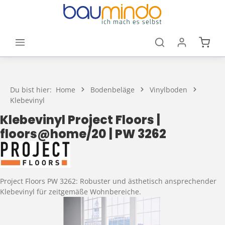
Zum Hauptinhalt springen
Waren
Du bist hier:
Home
Bodenbeläge
Vinylboden
Klebevinyl
Klebevinyl Project Floors |
floors@home/20 | PW 3262
Project Floors PW 3262: Robuster und ästhetisch ansprechender
Klebevinyl für zeitgemäße Wohnbereiche.
Bildergalerie überspringen