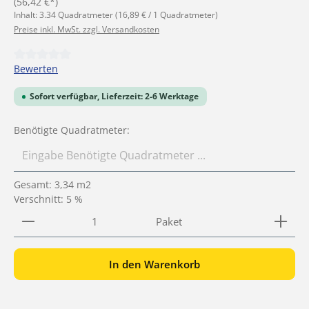
(56,42 €*)
Inhalt:
3.34 Quadratmeter
(16,89 € / 1 Quadratmeter)
Preise inkl. MwSt. zzgl. Versandkosten
Durchschnittliche Bewertung von 0 von 5 Sternen
Bewerten
Sofort verfügbar, Lieferzeit: 2-6 Werktage
Benötigte Quadratmeter:
Gesamt:
3,34
m2
Verschnitt: 5 %
Produkt Anzahl: Gib den gewünschten Wert ein ode
Paket
In den Warenkorb