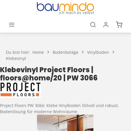
Zum Hauptinhalt springen
Waren
Du bist hier:
Home
Bodenbeläge
Vinylboden
Klebevinyl
Klebevinyl Project Floors |
floors@home/20 | PW 3066
Project Floors PW 3066: Klebe Vinylboden Stilvoll und robust.
Bodenlösung für moderne Wohnräume.
Bildergalerie überspringen