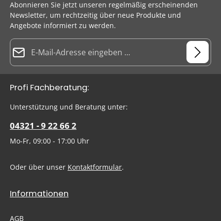
Abonnieren Sie jetzt unseren regelmäßig erscheinenden
Newsletter, um rechtzeitig über neue Produkte und
Angebote informiert zu werden.
E-Mail-Adresse*
Datenschutz
Die mit einem Stern (*) markierten Felder sind Pflichtfelder.
Profi Fachberatung:
Ich habe die
Datenschutzbestimmungen
zur Kenntnis
genommen und die
AGB
gelesen und bin mit ihnen
Um weiterzugehen, geben Sie die oben abgebildeten Zeichen
Unterstützung und Beratung unter:
einverstanden.
ein
*
04321 - 9 22 66 2
Mo-Fr, 09:00 - 17:00 Uhr
Oder über unser
Kontaktformular
.
Informationen
AGB