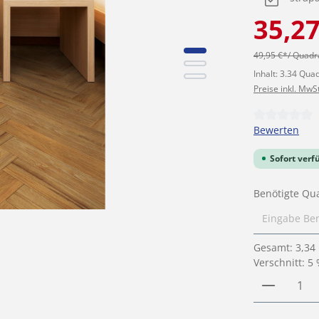
35,2
49,95 €*/ Quad
Inhalt:
3.34 Qua
Preise inkl. MwS
Durchschnittl
Bewerten
Sofort verf
Benötigte Qu
Gesamt:
3,34
Verschnitt: 5
Produkt