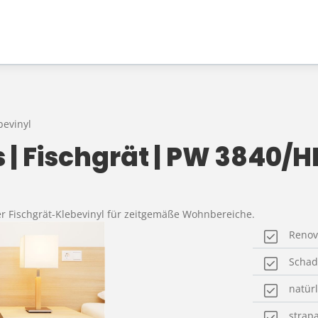
bevinyl
s | Fischgrät | PW 3840/H
er Fischgrät-Klebevinyl für zeitgemäße Wohnbereiche.
Renov
Schads
natür
strap