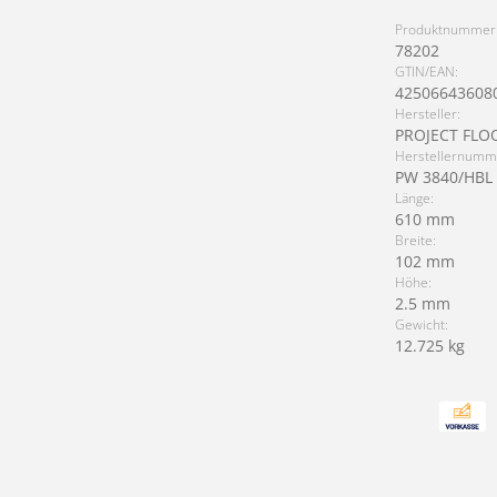
Produktnummer
78202
GTIN/EAN:
42506643608
Hersteller:
PROJECT FLO
Herstellernumm
PW 3840/HBL
Länge:
610 mm
Breite:
102 mm
Höhe:
2.5 mm
Gewicht:
12.725 kg