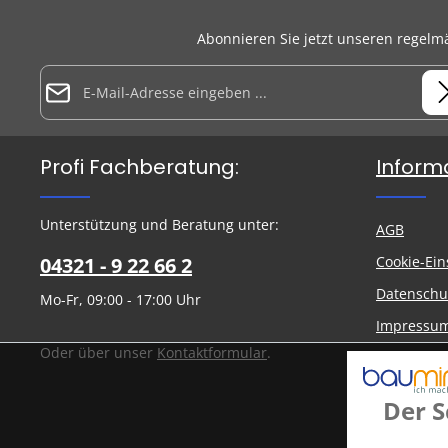
Abonnieren Sie jetzt unseren regelm
E-Mail-Adresse*
Datenschutz
Die mit einem Stern (*) markierten Felder sind Pflichtfelder.
Profi Fachberatung:
Inform
Ich habe die
Datenschutzbestimmungen
zur Kenntnis
genommen und die
AGB
gelesen und bin mit ihnen
Um weiterzugehen, geben Sie die oben abgebildeten Zeiche
einverstanden.
ein
*
Unterstützung und Beratung unter:
AGB
04321 - 9 22 66 2
Cookie-Ein
Datenschu
Mo-Fr, 09:00 - 17:00 Uhr
Impressu
Oder über unser
Kontaktformular
.
Versand u
Widerrufs
Der S
Über uns