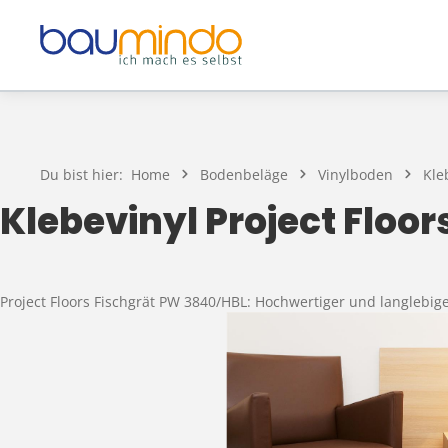
Zum Hauptinhalt springen
Du bist hier:
Home
Bodenbeläge
Vinylboden
Kle
Klebevinyl Project Floor
Project Floors Fischgrät PW 3840/HBL: Hochwertiger und langlebig
Bildergalerie überspringen