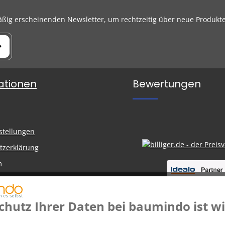
äßig erscheinenden Newsletter, um rechtzeitig über neue Produkt
ationen
Bewertungen
n
stellungen
tzerklärung
m
nd Zahlung
belehrung
chutz Ihrer Daten bei baumindo ist wi