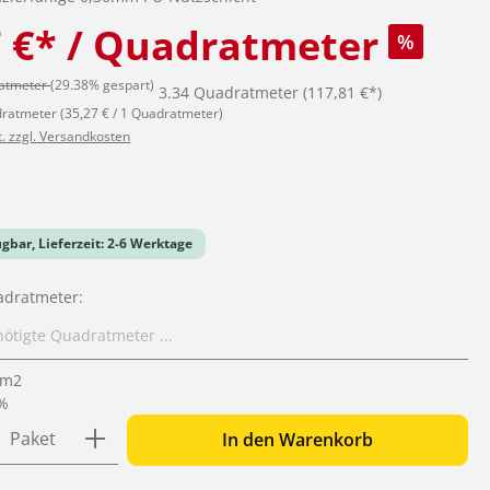
7 €* / Quadratmeter
%
ratmeter
(29.38% gespart)
3.34 Quadratmeter
(117,81 €*)
dratmeter
(35,27 € / 1 Quadratmeter)
t. zzgl. Versandkosten
iche Bewertung von 0 von 5 Sternen
ügbar, Lieferzeit: 2-6 Werktage
adratmeter:
m2
 %
 Anzahl: Gib den gewünschten Wert ein o
Paket
In den Warenkorb