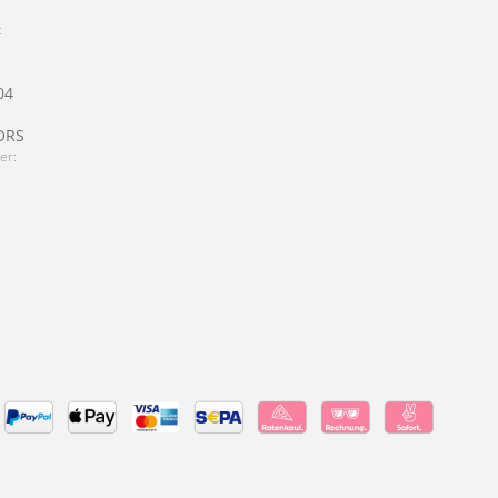
:
04
ORS
er: