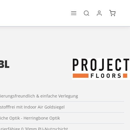
Warenko
BL
ierungsfreundlich & einfache Verlegung
tofffrei mit Indoor Air Goldsiegel
liche Optik - Herringbone Optik
azierfähige 0,30mm PU-Nutzschicht