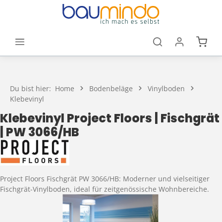
Zum Hauptinhalt springen
Waren
Du bist hier:
Home
Bodenbeläge
Vinylboden
Klebevinyl
Klebevinyl Project Floors | Fischgrät
| PW 3066/HB
Project Floors Fischgrät PW 3066/HB: Moderner und vielseitiger
Fischgrät-Vinylboden, ideal für zeitgenössische Wohnbereiche.
Bildergalerie überspringen