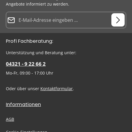
Angebote informiert zu werden.
E-Mail-Adresse*
Datenschutz
Die mit einem Stern (*) markierten Felder sind Pflichtfelder.
Profi Fachberatung:
Ich habe die
Datenschutzbestimmungen
zur Kenntnis
genommen und die
AGB
gelesen und bin mit ihnen
Um weiterzugehen, geben Sie die oben abgebildeten Zeichen
Unterstützung und Beratung unter:
einverstanden.
ein
*
04321 - 9 22 66 2
Mo-Fr, 09:00 - 17:00 Uhr
Oder über unser
Kontaktformular
.
Informationen
AGB