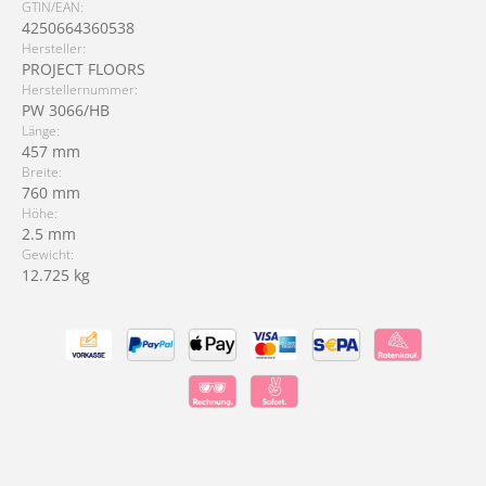
GTIN/EAN:
4250664360538
Hersteller:
PROJECT FLOORS
Herstellernummer:
PW 3066/HB
Länge:
457 mm
Breite:
760 mm
Höhe:
2.5 mm
Gewicht:
12.725 kg