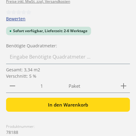
Preise inkl. MwSt. zzgl. Versandkosten
Durchschnittliche Bewertung von 0 von 5 Sternen
Bewerten
Sofort verfügbar, Lieferzeit: 2-6 Werktage
Benötigte Quadratmeter:
Gesamt:
3,34
m2
Verschnitt: 5 %
Produkt Anzahl: Gib den gewünschten Wert ein ode
Paket
In den Warenkorb
Produktnummer:
78188