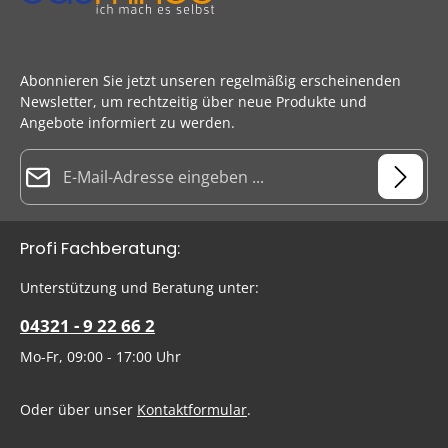
Abonnieren Sie jetzt unseren regelmäßig erscheinenden
Newsletter, um rechtzeitig über neue Produkte und
Angebote informiert zu werden.
E-Mail-Adresse*
Datenschutz
Die mit einem Stern (*) markierten Felder sind Pflichtfelder.
Profi Fachberatung:
Ich habe die
Datenschutzbestimmungen
zur Kenntnis
genommen und die
AGB
gelesen und bin mit ihnen
Um weiterzugehen, geben Sie die oben abgebildeten Zeichen
Unterstützung und Beratung unter:
einverstanden.
ein
*
04321 - 9 22 66 2
Mo-Fr, 09:00 - 17:00 Uhr
Oder über unser
Kontaktformular
.