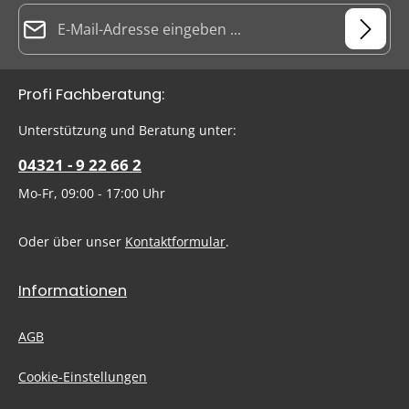
E-Mail-Adresse*
Datenschutz
Die mit einem Stern (*) markierten Felder sind Pflichtfelder.
Profi Fachberatung:
Ich habe die
Datenschutzbestimmungen
zur Kenntnis
genommen und die
AGB
gelesen und bin mit ihnen
Um weiterzugehen, geben Sie die oben abgebildeten Zeichen
Unterstützung und Beratung unter:
einverstanden.
ein
*
04321 - 9 22 66 2
Mo-Fr, 09:00 - 17:00 Uhr
Oder über unser
Kontaktformular
.
Informationen
AGB
Cookie-Einstellungen