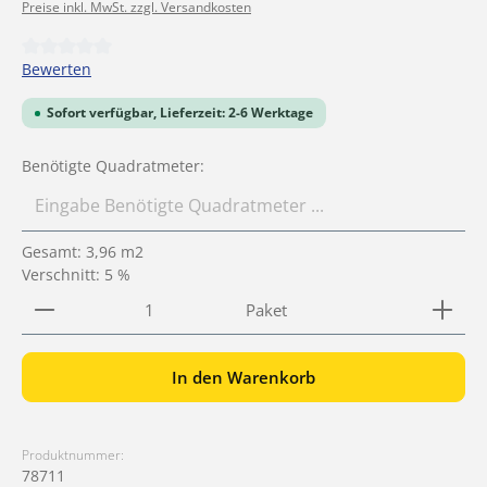
Preise inkl. MwSt. zzgl. Versandkosten
Durchschnittliche Bewertung von 0 von 5 Sternen
Bewerten
Sofort verfügbar, Lieferzeit: 2-6 Werktage
Benötigte Quadratmeter:
Gesamt:
3,96
m2
Verschnitt: 5 %
Produkt Anzahl: Gib den gewünschten Wert ein ode
Paket
In den Warenkorb
Produktnummer:
78711