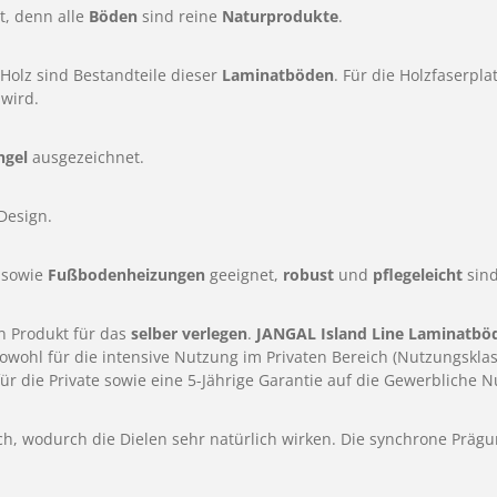
, denn alle
Böden
sind reine
Naturprodukte
.
olz sind Bestandteile dieser
Laminatböden
. Für die Holzfaserp
 wird.
ngel
ausgezeichnet.
Design.
sowie
Fußbodenheizungen
geeignet,
robust
und
pflegeleicht
sind
in Produkt für das
selber verlegen
.
JANGAL Island Line Laminatbö
owohl für die intensive Nutzung im Privaten Bereich (Nutzungsklas
 für die Private sowie eine 5-Jährige Garantie auf die Gewerblich
ch, wodurch die Dielen sehr natürlich wirken. Die synchrone Präg