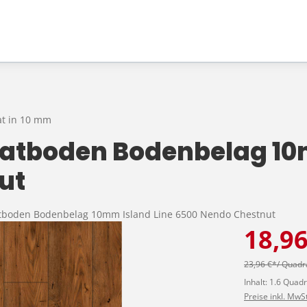
t in 10 mm
atboden Bodenbelag 10
ut
atboden Bodenbelag 10mm Island Line 6500 Nendo Chestnut
18,9
23,96 €*/ Quad
Inhalt:
1.6 Quad
Preise inkl. MwS