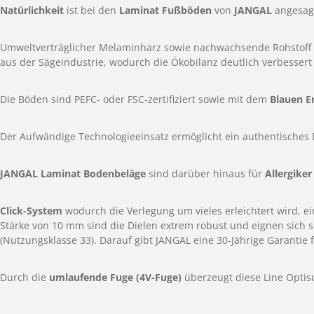
Natürlichkeit
ist bei den
Laminat Fußböden
von
JANGAL
angesagt
Umweltverträglicher Melaminharz sowie nachwachsende Rohstoff H
aus der Sägeindustrie, wodurch die Ökobilanz deutlich verbessert
Die Böden sind PEFC- oder FSC-zertifiziert sowie mit dem
Blauen E
Der Aufwändige Technologieeinsatz ermöglicht ein authentisches 
JANGAL Laminat Bodenbeläge
sind darüber hinaus für
Allergiker
Click-System
wodurch die Verlegung um vieles erleichtert wird, e
Stärke von 10 mm sind die Dielen extrem robust und eignen sich s
(Nutzungsklasse 33). Darauf gibt JANGAL eine 30-Jährige Garantie
Durch die
umlaufende Fuge (4V-Fuge)
überzeugt diese Line Optis