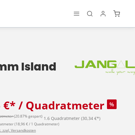
Warenko
mm Island
6 €* / Quadratmeter
%
ratmeter
(20.87% gespart)
1.6 Quadratmeter
(30,34 €*)
ratmeter
(18,96 € / 1 Quadratmeter)
t. zzgl. Versandkosten