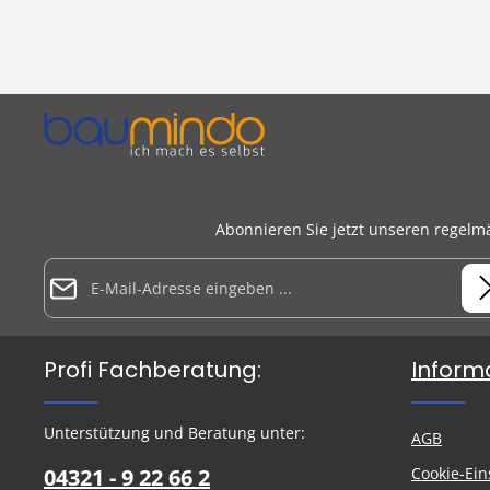
Abonnieren Sie jetzt unseren regelm
E-Mail-Adresse*
Datenschutz
Die mit einem Stern (*) markierten Felder sind Pflichtfelder.
Profi Fachberatung:
Inform
Ich habe die
Datenschutzbestimmungen
zur Kenntnis
genommen und die
AGB
gelesen und bin mit ihnen
Um weiterzugehen, geben Sie die oben abgebildeten Zeiche
einverstanden.
ein
*
Unterstützung und Beratung unter:
AGB
04321 - 9 22 66 2
Cookie-Ein